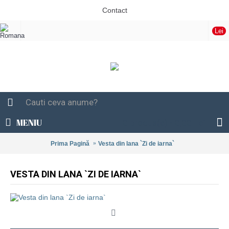
Contact
Lei
MENIU
0 produs(e) - 0,00 Lei
Prima Pagină
Vesta din lana `Zi de iarna`
VESTA DIN LANA `ZI DE IARNA`