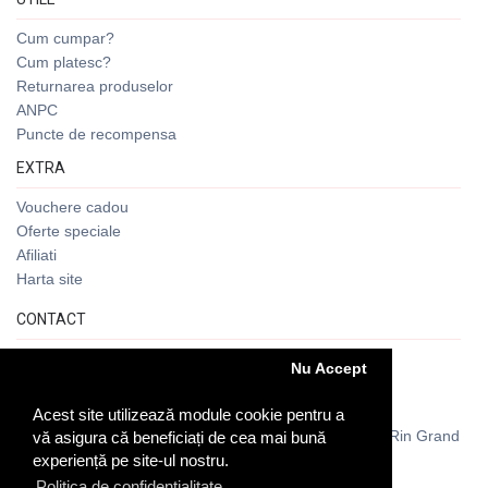
Cum cumpar?
Cum platesc?
Returnarea produselor
ANPC
Puncte de recompensa
EXTRA
Vouchere cadou
Oferte speciale
Afiliati
Harta site
CONTACT
+40721 101 501
Nu Accept
office@romanian-folk-art.ro
Acest site utilizează module cookie pentru a
Soseaua Vitan Barzesti nr 7D, Galeria Comerciala Rin Grand
vă asigura că beneficiați de cea mai bună
Hotel, Cod 042121, Bucuresti, Romania
experiență pe site-ul nostru.
Politica de confidentialitate