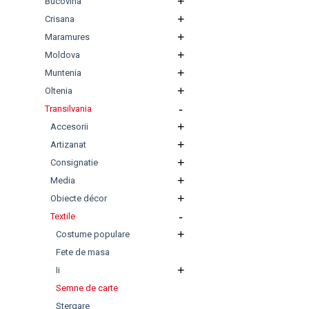
+
Bucovina
+
Crisana
+
Maramures
+
Moldova
+
Muntenia
+
Oltenia
-
Transilvania
+
Accesorii
+
Artizanat
+
Consignatie
+
Media
+
Obiecte décor
-
Textile
+
Costume populare
Fete de masa
+
Ii
Semne de carte
Stergare