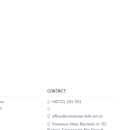
CONTACT
ou
+40721 101 501
e
office@romanian-folk-art.ro
Soseaua Vitan Barzesti nr 7D,
Galeria Comerciala Rin Grand