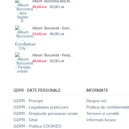
Album `Bucovina tara fagilor II`
30,00 Lei
49,00 Lei
Album `Bucuresti - EuroBalkan City`
40,00 Lei
73,00 Lei
Album `Bucuresti - Periplu urban`
30,00 Lei
49,00 Lei
GDPR - DATE PERSONALE
INFORMATII
GDPR - Principii
Despre noi
GDPR - Legalitatea prelucrarii
Politica de confidentiali
GDPR - Drepturile persoanei vizate
Termeni si conditii
GDPR - Ghid
Informatii livrare
GDPR - Politica COOKIES