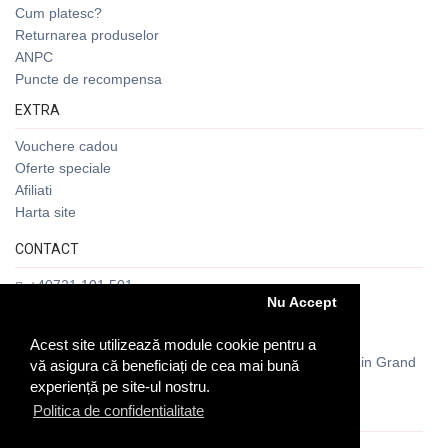
Cum platesc?
Returnarea produselor
ANPC
Puncte de recompensa
EXTRA
Vouchere cadou
Oferte speciale
Afiliati
Harta site
CONTACT
+40721 101 501
Nu Accept
office@romanian-folk-art.ro
Acest site utilizează module cookie pentru a
Soseaua Vitan Barzesti nr 7D, Galeria Comerciala Rin Grand
vă asigura că beneficiați de cea mai bună
Hotel, Cod 042121, Bucuresti, Romania
experiență pe site-ul nostru.
Politica de confidentialitate
RECOMANDA-NE PE TRIPADVISOR