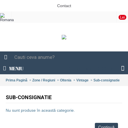
Contact
Lei
MENIU
0 produs(e) - 0,00 Lei
Prima Pagină
Zone / Regiuni
Oltenia
Vintage
Sub-consignatie
SUB-CONSIGNATIE
Nu sunt produse în această categorie.
Continuă