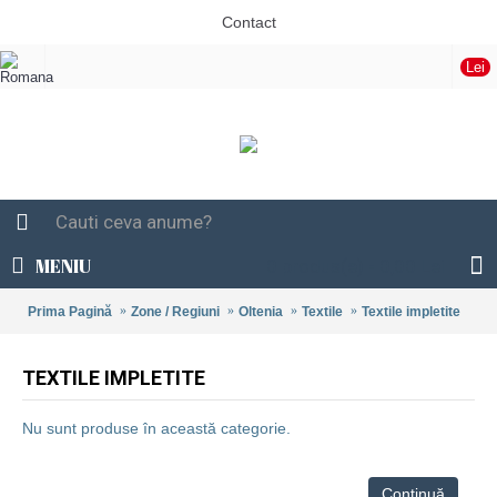
Contact
Lei
MENIU
0 produs(e) - 0,00 Lei
Prima Pagină
Zone / Regiuni
Oltenia
Textile
Textile impletite
TEXTILE IMPLETITE
Nu sunt produse în această categorie.
Continuă