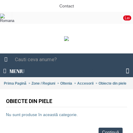
Contact
Lei
MENIU
0 produs(e) - 0,00 Lei
Prima Pagină
Zone / Regiuni
Oltenia
Accesorii
Obiecte din piele
OBIECTE DIN PIELE
Nu sunt produse în această categorie.
Continuă