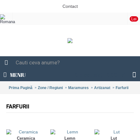
Contact
Lei
MENIU
0 produs(e) - 0,00 Lei
Prima Pagină
Zone / Regiuni
Maramures
Artizanat
Farfurii
FARFURII
Ceramica
Lemn
Lut