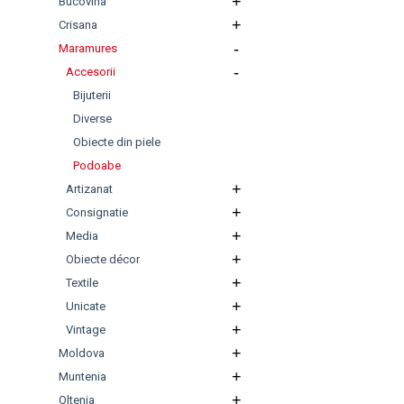
+
Bucovina
+
Crisana
-
Maramures
-
Accesorii
Bijuterii
Diverse
Obiecte din piele
Podoabe
+
Artizanat
+
Consignatie
+
Media
+
Obiecte décor
+
Textile
+
Unicate
+
Vintage
+
Moldova
+
Muntenia
+
Oltenia