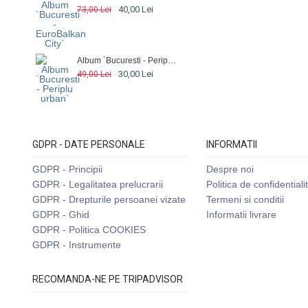
40,00 Lei
73,00 Lei
Album `Bucuresti - Periplu urban`
30,00 Lei
49,00 Lei
GDPR - DATE PERSONALE
INFORMATII
GDPR - Principii
Despre noi
GDPR - Legalitatea prelucrarii
Politica de confidentiali
GDPR - Drepturile persoanei vizate
Termeni si conditii
GDPR - Ghid
Informatii livrare
GDPR - Politica COOKIES
GDPR - Instrumente
RECOMANDA-NE PE TRIPADVISOR