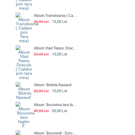
Album Transilvania ( Calator prin Tara mea)
15,00 Lei
25,00 Lei
Album Vlad Tepes, Dracula ( Calator prin tara mea)
15,00 Lei
25,00 Lei
Album `Bistrita Nasaud`
10,00 Lei
25,00 Lei
Album `Bucovina tara fagilor II`
30,00 Lei
49,00 Lei
Album `Bucuresti - EuroBalkan City`