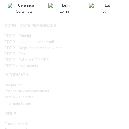
Ceramica
Lemn
Lut
GDPR - DATE PERSONALE
GDPR - Principii
GDPR - Legalitatea prelucrarii
GDPR - Drepturile persoanei vizate
GDPR - Ghid
GDPR - Politica COOKIES
GDPR - Instrumente
INFORMATII
Despre noi
Politica de confidentialitate
Termeni si conditii
Informatii livrare
UTILE
Cum cumpar?